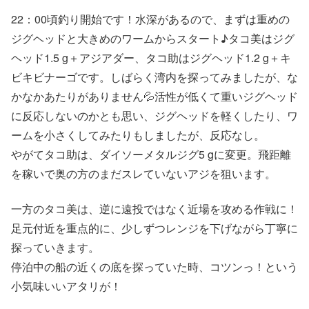
22：00頃釣り開始です！水深があるので、まずは重めの
ジグヘッドと大きめのワームからスタート♪タコ美はジグ
ヘッド1.5 g＋アジアダー、タコ助はジグヘッド1.2 g＋キ
ビキビナーゴです。しばらく湾内を探ってみましたが、な
かなかあたりがありません💦活性が低くて重いジグヘッド
に反応しないのかとも思い、ジグヘッドを軽くしたり、ワ
ームを小さくしてみたりもしましたが、反応なし。
やがてタコ助は、ダイソーメタルジグ5 gに変更。飛距離
を稼いで奥の方のまだスレていないアジを狙います。
一方のタコ美は、逆に遠投ではなく近場を攻める作戦に！
足元付近を重点的に、少しずつレンジを下げながら丁寧に
探っていきます。
停泊中の船の近くの底を探っていた時、コツンっ！という
小気味いいアタリが！