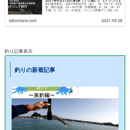
2021年8月27日の釣果（アジ狙い）【アジング】
釣行条件釣行：2021年8月27日（金） 22：00〜3：00天
気：晴れ気温：23～35℃潮：中潮満潮：6：28、18：47
干潮：0：21、12：41釣法：アジング釣果アジ 5匹（キー
プ）カマス 1匹（キープ）ドンコ 1...
takochans.com
2021.09.28
釣り記事表示
釣りの新着記事