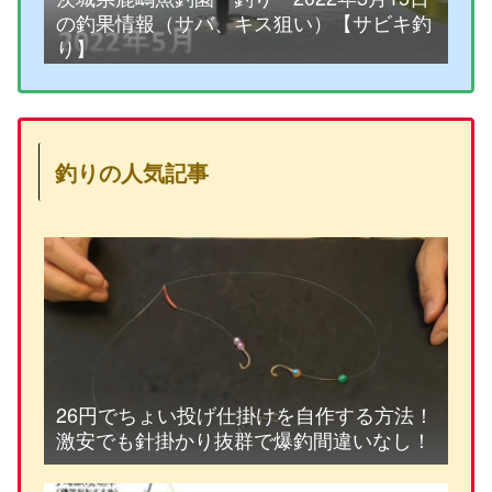
の釣果情報（サバ、キス狙い）【サビキ釣
り】
釣りの人気記事
26円でちょい投げ仕掛けを自作する方法！
激安でも針掛かり抜群で爆釣間違いなし！