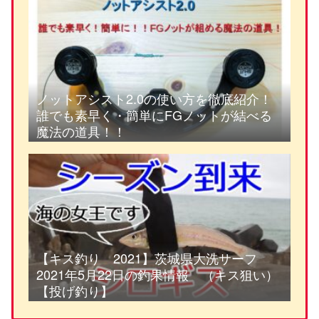
ノットアシスト2.0の使い方を徹底紹介！
誰でも素早く・簡単にFGノットが結べる
魔法の道具！！
【キス釣り 2021】茨城県大洗サーフ
2021年5月22日の釣果情報 （キス狙い）
【投げ釣り】