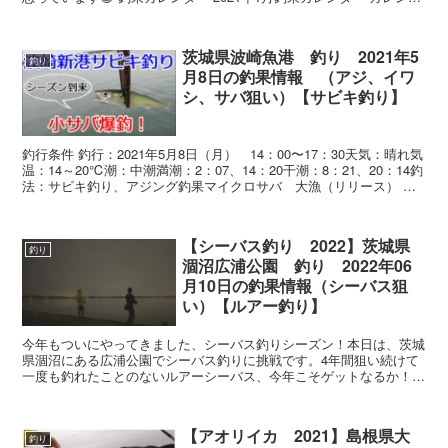
ーは、...
茨城県波崎魚港 釣り 2021年5
釣り
月8日の釣果情報 （アジ、イワ
シ、サバ狙い）【サビキ釣り】
釣行条件 釣行：2021年5月8日（月） 14：00〜17：30天気：晴れ気
温：14～20℃潮：中潮満潮：2：07、14：20干潮：8：21、20：14釣
法：サビキ釣り、アジング釣果マイクロサバ 大漁（リリース） 釣
行日記...
【シーバス釣り 2022】茨城県
釣り
涸沼広浦公園 釣り 2022年06
月10日の釣果情報（シーバス狙
い）【ルアー釣り】
今年もついにやってきました、シーバス釣りシーズン！本日は、茨城
県涸沼にある広浦公園でシーバス釣りに挑戦です。4年間狙い続けて
一度も釣れたことのないルアーシーバス、今年こそゲットなるか！？
実際に釣った場所や仕掛けもご紹介しておりますので、これから行か
れる方はぜひご覧ください♪
【アオリイカ 2021】島根県大
釣り