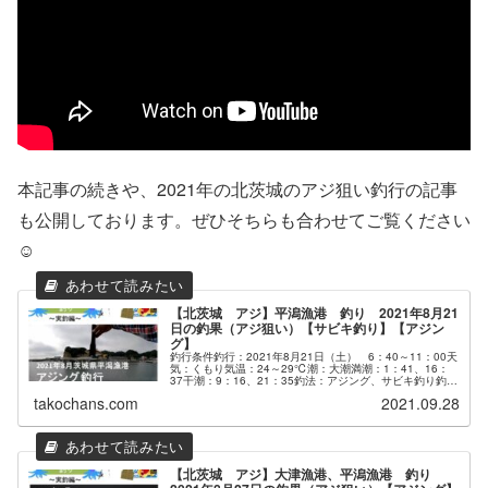
本記事の続きや、2021年の北茨城のアジ狙い釣行の記事
も公開しております。ぜひそちらも合わせてご覧ください
☺
【北茨城 アジ】平潟漁港 釣り 2021年8月21
日の釣果（アジ狙い）【サビキ釣り】【アジン
グ】
釣行条件釣行：2021年8月21日（土） 6：40～11：00天
気：くもり気温：24～29℃潮：大潮満潮：1：41、16：
37干潮：9：16、21：35釣法：アジング、サビキ釣り釣果
アジ 15匹 （キープ）チビヒラメ 3...
takochans.com
2021.09.28
【北茨城 アジ】大津漁港、平潟漁港 釣り