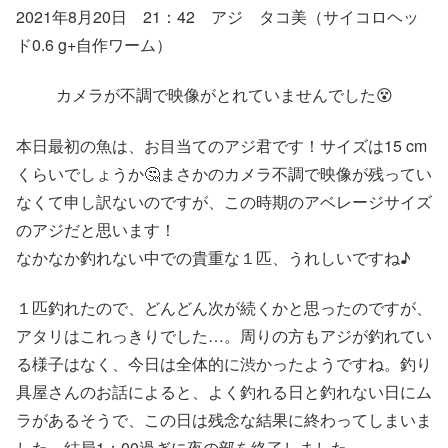
2021年8月20日 21：42 アジ タコ美（サイコロヘッ
ド0.6 g+自作ワーム）
カメラが不調で映像がとれていませんでした😵
本日最初の魚は、お目当てのアジ君です！サイズは15 cm
くらいでしょうか🤔まさかのカメラ不調で映像が残ってい
なくて申し訳ないのですが、この時期のアベレージサイズ
のアジだと思います！
なかなか釣れない中での貴重な１匹、うれしいですね♪
１匹釣れたので、どんどん次が続くかと思ったのですが、
アタリはこれっきりでした…。周りの方もアジが釣れてい
る様子はなく、今日は全体的に渋かったようですね。釣り
具屋さんのお話によると、よく釣れる日と釣れない日にム
ラがあるそうで、この日は残念な結果に終わってしまいま
した。結局1：00過ぎに夜の部を終了しました。