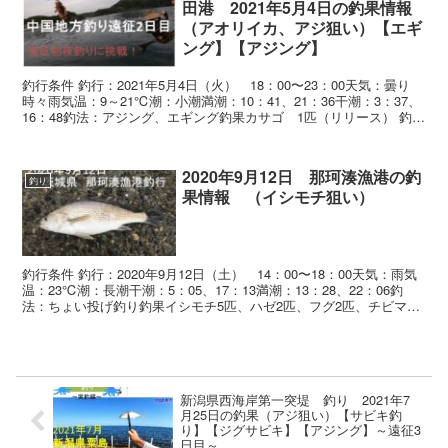
田港 2021年5月4日の釣果情報
（アオリイカ、アジ狙い）【エギ
ング】【アジング】
釣行条件 釣行：2021年5月4日（火） 18：00〜23：00天気：曇り
時々雨気温：9～21℃潮：小潮満潮：10：41、21：36干潮：3：37、
16：48釣法：アジング、エギング釣果カサゴ 1匹（リリース） 釣行
日記 ...
2020年9月12日 那珂湊漁港の釣
釣り
果情報 （イシモチ狙い）
釣行条件 釣行：2020年9月12日（土） 14：00〜18：00天気：雨気
温：23℃潮：長潮干潮：5：05、17：13満潮：13：28、22：06釣
法：ちょい投げ釣り釣果イシモチ5匹、ハゼ2匹、フグ2匹、チビマゴ
チ1匹 ...
新潟県西海岸第一突堤 釣り 2021年7
月25日の釣果（アジ狙い）【サビキ釣
り】【ジグサビキ】【アジング】～遠征3
日目～