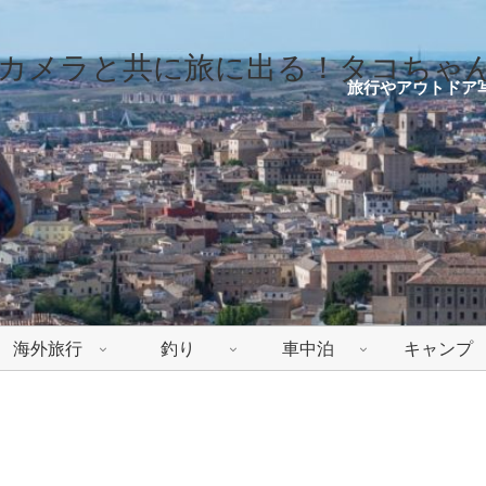
カメラと共に旅に出る！タコちゃ
旅行やアウトドア
海外旅行
釣り
車中泊
キャンプ