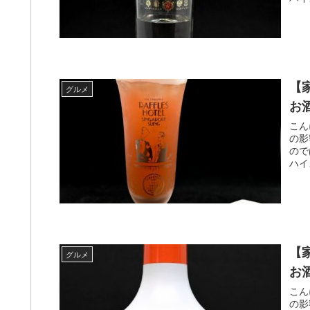
【
グルメ
お
こん
の影
ので
ハイ
【
グルメ
お
こん
の影