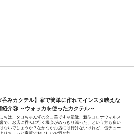
家呑みカクテル】家で簡単に作れてインスタ映えな
酒紹介③ ～ウォッカを使ったカクテル～
にちは、タコちゃんずのタコ美です☺最近、新型コロナウィルス
響で、お店に呑みに行く機会がめっきり減った、という方も多い
はないでしょうか？なかなかお店には行けないけれど、缶チュー
よりちょっと豪華でおいしいお酒が飲...